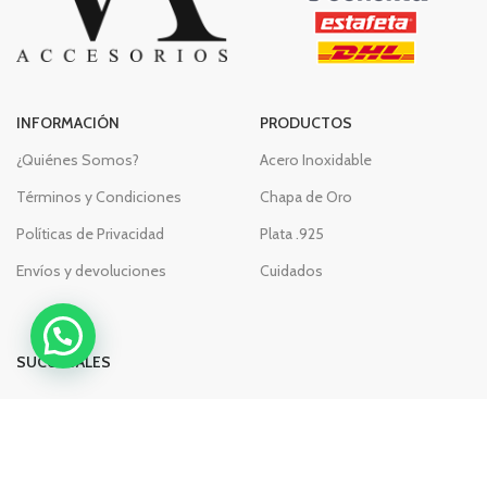
INFORMACIÓN
PRODUCTOS
¿Quiénes Somos?
Acero Inoxidable
Términos y Condiciones
Chapa de Oro
Políticas de Privacidad
Plata .925
Envíos y devoluciones
Cuidados
SUCURSALES
Segovia #2
Rita Pérez de Moreno #27 Int 6
Rita Pérez de Moreno #39A