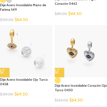
Corazón 0462
Dije Acero Inoxidable Mano de
Fatima 549
$
44.50
$
89.00
$
64.50
$
129.00
Dije Acero Inoxidable Ojo Turco
0458
Dije Acero Inoxidable Corazón Ojo
Turco 0450
$
69.50
$
139.00
$
64.50
$
129.00