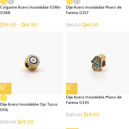
Colgante Acero Inoxidable 0386-
Dije Acero Inoxidable Mano de
0388
Fatima 0357
$
59.50
-
$
64.50
$
44.50
$
89.00
Dije Acero Inoxidable Mano de
Fatima 0245
Dije Acero Inoxidable Ojo Turco
0116
$
69.50
$
139.00
$
69.50
$
139.00