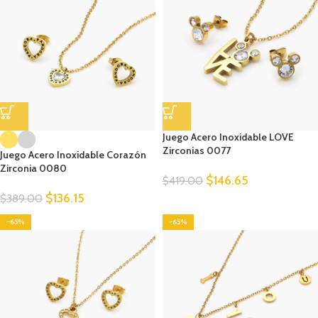
Juego Acero Inoxidable LOVE
Zirconias 0077
Juego Acero Inoxidable Corazón
Zirconia 0080
$
146.65
$
419.00
$
136.15
$
389.00
-65%
-65%