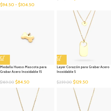
$
94.50
-
$
104.50
Medalla Hueso Mascota para
Layer Corazón para Grabar Acero
Grabar Acero Inoxidable 15
Inoxidable 5
$
84.50
$
129.50
$
169.00
$
259.00