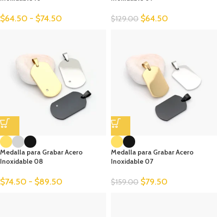
$
64.50
-
$
74.50
$
64.50
$
129.00
Medalla para Grabar Acero
Medalla para Grabar Acero
Inoxidable 08
Inoxidable 07
$
74.50
-
$
89.50
$
79.50
$
159.00