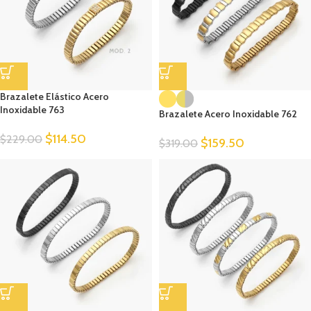
Brazalete Elástico Acero
Inoxidable 763
Brazalete Acero Inoxidable 762
$
114.50
$
229.00
$
159.50
$
319.00