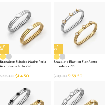
Brazalete Elástico Madre Perla
Brazalete Elástico Flor Acero
Acero Inoxidable 796
Inoxidable 795
$
114.50
$
159.50
$
229.00
$
319.00