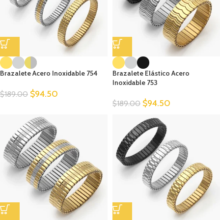
Brazalete Acero Inoxidable 754
Brazalete Elástico Acero
Inoxidable 753
$
94.50
$
189.00
$
94.50
$
189.00