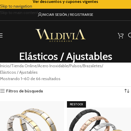
Ver descuentos y cupones vigentes
Skip to navigation
Skip to main content
INICIAR SESIÓN / REGISTRARSE
Elásticos / Ajustables
Inicio
Tienda Online
Acero Inoxidable
Pulsos
Brazaletes
Elásticos / Ajustables
Mostrando 1–60 de 66 resultados
Filtros de búsqueda
RESTOCK