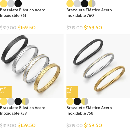
Brazalete Elástico Acero
Brazalete Elástico Acero
Inoxidable 761
Inoxidable 760
$
159.50
$
159.50
$
319.00
$
319.00
Brazalete Elástico Acero
Brazalete Elástico Acero
Inoxidable 759
Inoxidable 758
$
159.50
$
159.50
$
319.00
$
319.00