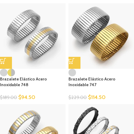
Brazalete Elástico Acero
Brazalete Elástico Acero
Inoxidable 748
Inoxidable 747
$
94.50
$
114.50
$
189.00
$
229.00