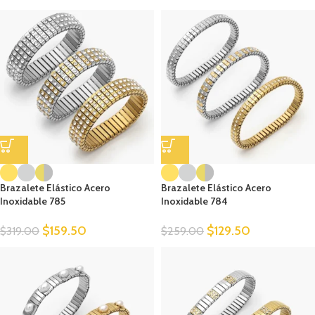
Brazalete Elástico Acero
Brazalete Elástico Acero
Inoxidable 785
Inoxidable 784
$
159.50
$
129.50
$
319.00
$
259.00