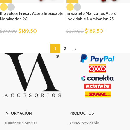
Brazalete Fresas Acero Inoxidable
Brazalete Manzanas Acero
Nomination 26
Inoxidable Nomination 25
$
189.50
$
189.50
$
379.00
$
379.00
1
2
→
INFORMACIÓN
PRODUCTOS
¿Quiénes Somos?
Acero Inoxidable