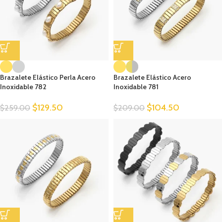
Brazalete Elástico Perla Acero
Brazalete Elástico Acero
Inoxidable 782
Inoxidable 781
$
129.50
$
104.50
$
259.00
$
209.00