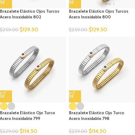
Brazalete Elástico Ojos Turcos
Brazalete Elástico Ojos Turcos
Acero Inoxidable 802
Acero Inoxidable 800
$
129.50
$
129.50
$
259.00
$
259.00
Brazalete Elástico Ojo Turco
Brazalete Elástico Ojo Turco
Acero Inoxidable 799
Acero Inoxidable 798
$
114.50
$
114.50
$
229.00
$
229.00