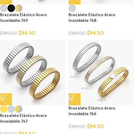
Brazalete Elástico Acero
Brazalete Elástico Acero
Inoxidable 769
Inoxidable 768
$
94.50
$
94.50
$
189.00
$
189.00
Brazalete Elástico Acero
Inoxidable 766
Brazalete Elástico Acero
Inoxidable 767
$
94.50
$
189.00
$
94.50
$
189.00