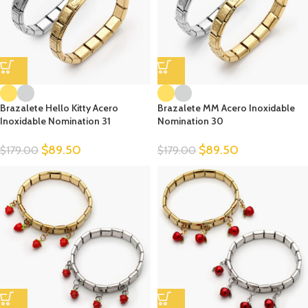
Brazalete Hello Kitty Acero
Brazalete MM Acero Inoxidable
Inoxidable Nomination 31
Nomination 30
$
89.50
$
89.50
$
179.00
$
179.00