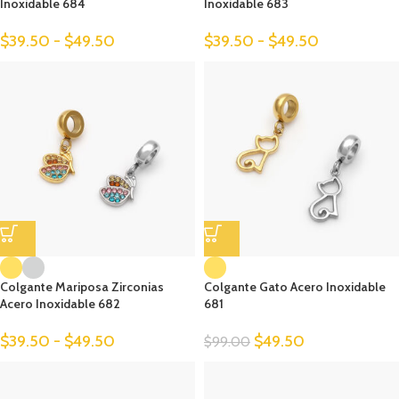
Inoxidable 684
Inoxidable 683
$
39.50
-
$
49.50
$
39.50
-
$
49.50
Colgante Mariposa Zirconias
Colgante Gato Acero Inoxidable
Acero Inoxidable 682
681
$
39.50
-
$
49.50
$
49.50
$
99.00