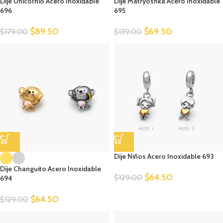
Dije Unicornio Acero Inoxidable
Dije Matryoshka Acero Inoxidable
696
695
$
89.50
$
69.50
$
179.00
$
139.00
Dije Niños Acero Inoxidable 693
Dije Changuito Acero Inoxidable
$
64.50
$
129.00
694
$
64.50
$
129.00