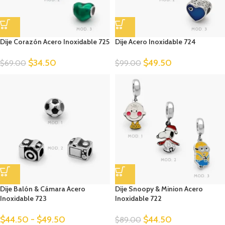
Dije Corazón Acero Inoxidable 725
Dije Acero Inoxidable 724
$
34.50
$
49.50
$
69.00
$
99.00
Dije Balón & Cámara Acero
Dije Snoopy & Minion Acero
Inoxidable 723
Inoxidable 722
$
44.50
-
$
49.50
$
44.50
$
89.00