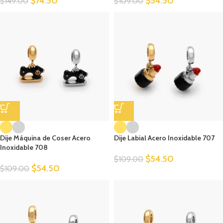
$
74.50
$
54.50
$
149.00
$
109.00
Dije Máquina de Coser Acero
Dije Labial Acero Inoxidable 707
Inoxidable 708
$
54.50
$
109.00
$
54.50
$
109.00