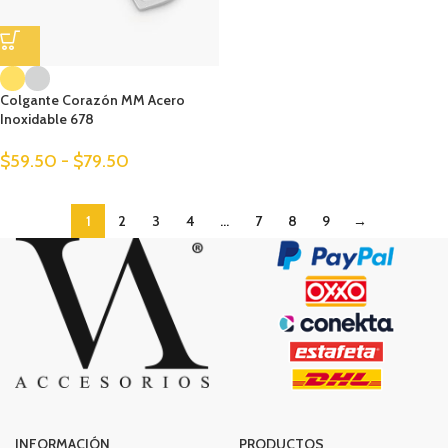
Colgante Corazón MM Acero
Inoxidable 678
$
59.50
-
$
79.50
1
2
3
4
…
7
8
9
→
INFORMACIÓN
PRODUCTOS