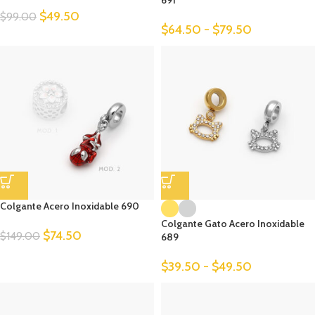
691
$
49.50
$
99.00
$
64.50
-
$
79.50
Colgante Acero Inoxidable 690
Colgante Gato Acero Inoxidable
$
74.50
$
149.00
689
$
39.50
-
$
49.50