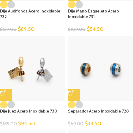
Dije Audífonos Acero Inoxidable
Dije Mano Esqueleto Acero
732
Inoxidable 731
$
69.50
$
54.50
$
139.00
$
109.00
Dije Juez Acero Inoxidable 730
Separador Acero Inoxidable 728
$
94.50
$
34.50
$
189.00
$
69.00