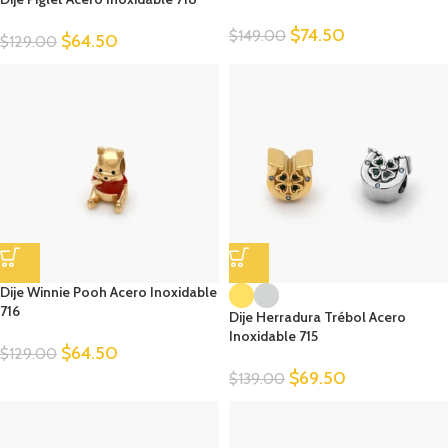
$
74.50
$
149.00
$
64.50
$
129.00
Dije Winnie Pooh Acero Inoxidable
716
Dije Herradura Trébol Acero
Inoxidable 715
$
64.50
$
129.00
$
69.50
$
139.00