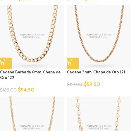
Cadena Barbada 6mm. Chapa de
Cadena 3mm. Chapa de Oro 121
Oro 122
$
59.50
$
119.00
$
94.50
$
189.00