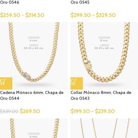
Oro 0546
Oro 0545
$
259.50
-
$
314.50
$
299.50
-
$
329.50
Cadena Mónaco 6mm. Chapa de
Collar Mónaco 8mm. Chapa de
Oro 0544
Oro 0543
$
269.50
$
199.50
-
$
239.50
$
539.00