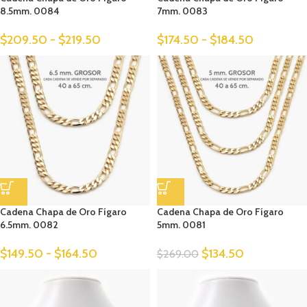
8.5mm. 0084
7mm. 0083
$
209.50
-
$
219.50
$
174.50
-
$
184.50
Cadena Chapa de Oro Fígaro
Cadena Chapa de Oro Fígaro
6.5mm. 0082
5mm. 0081
$
149.50
-
$
164.50
$
134.50
$
269.00