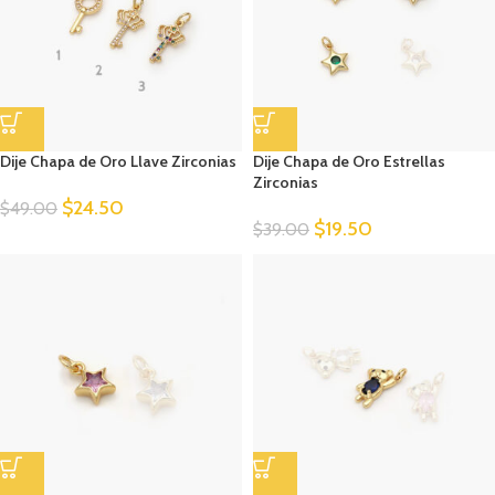
Dije Chapa de Oro Llave Zirconias
Dije Chapa de Oro Estrellas
Zirconias
$
24.50
$
49.00
$
19.50
$
39.00