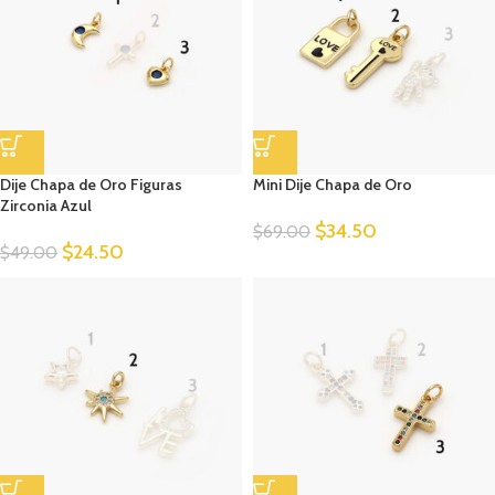
Dije Chapa de Oro Figuras
Mini Dije Chapa de Oro
Zirconia Azul
$
34.50
$
69.00
$
24.50
$
49.00