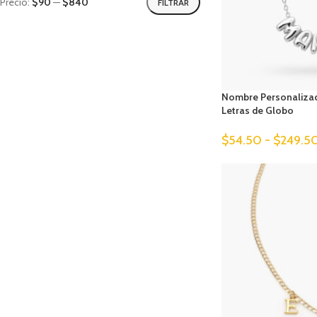
Precio:
$90
—
$840
FILTRAR
Nombre Personaliza
Letras de Globo
$
54.50
-
$
249.5