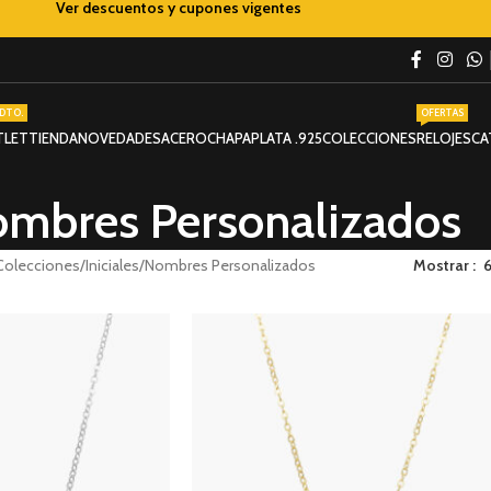
Ver descuentos y cupones vigentes
DTO.
OFERTAS
TLET
TIENDA
NOVEDADES
ACERO
CHAPA
PLATA .925
COLECCIONES
RELOJES
CA
mbres Personalizados
Colecciones
Iniciales
Nombres Personalizados
Mostrar