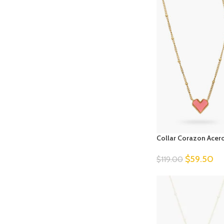
Collar Corazon Acero
$
59.50
$
119.00