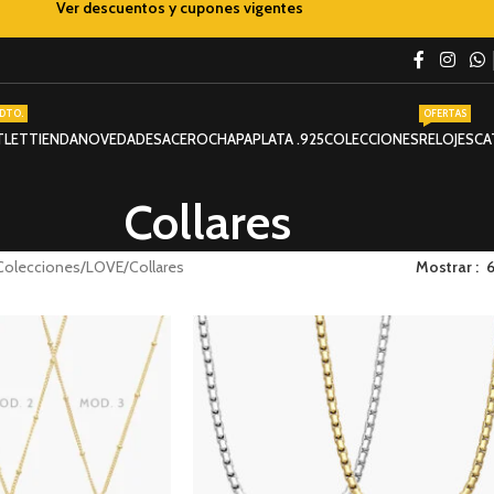
Ver descuentos y cupones vigentes
DTO.
OFERTAS
TLET
TIENDA
NOVEDADES
ACERO
CHAPA
PLATA .925
COLECCIONES
RELOJES
CA
Collares
Colecciones
LOVE
Collares
Mostrar