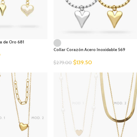
a de Oro 681
Collar Corazón Acero Inoxidable 569
0
$
139.50
$
279.00