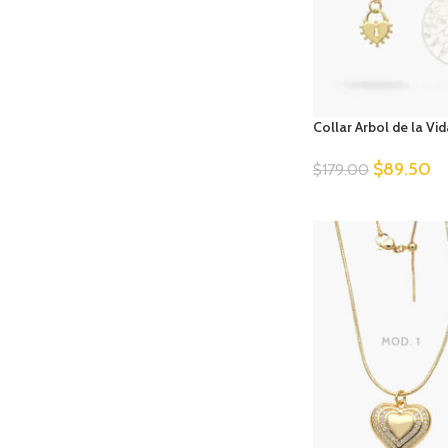
Collar Arbol de la Vi
$
89.50
$
179.00