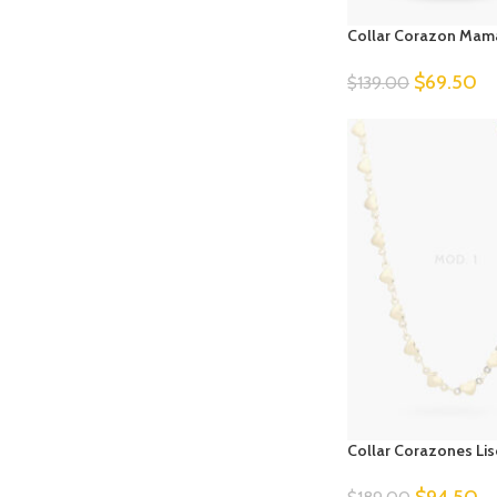
Collar Corazon Mamá
$
69.50
$
139.00
Collar Corazones Lis
$
94.50
$
189.00