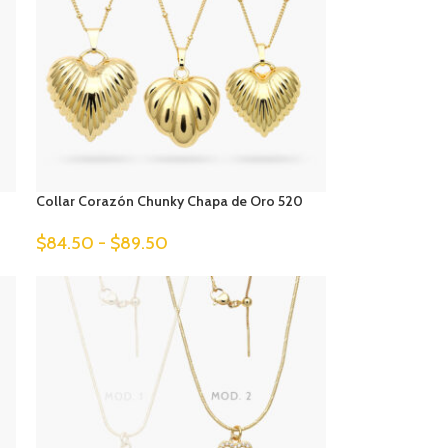
Collar Corazón Chunky Chapa de Oro 520
$
84.50
-
$
89.50