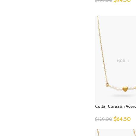
Collar Corazon Acero
$
64.50
$
129.00