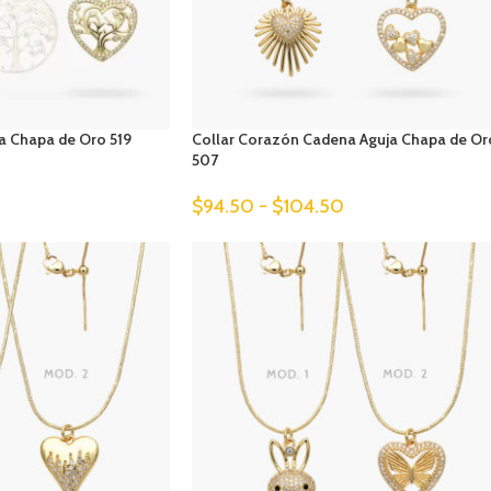
da Chapa de Oro 519
Collar Corazón Cadena Aguja Chapa de Or
507
$
94.50
-
$
104.50