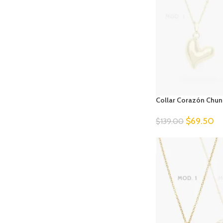
Collar Corazón Chun
$
69.50
$
139.00