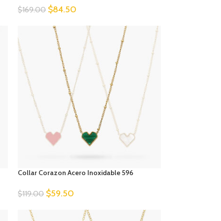
$
84.50
$
169.00
Collar Corazon Acero Inoxidable 596
$
59.50
$
119.00