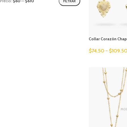
Precio:
$60
—
$610
FILTRAR
Collar Corazón Chap
$
74.50
-
$
109.5