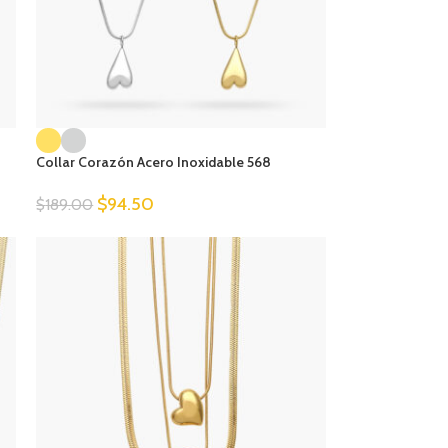
Collar Corazón Acero Inoxidable 568
$
94.50
$
189.00