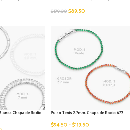
$
89.50
$
179.00
 Blanca Chapa de Rodio
Pulso Tenis 2.7mm. Chapa de Rodio 672
$
94.50
-
$
119.50