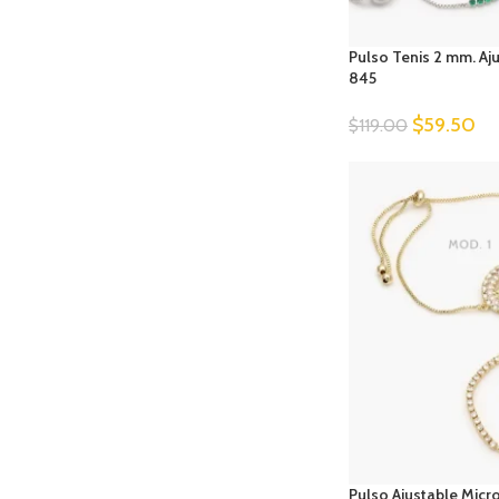
Pulso Tenis 2 mm. Aj
845
$
59.50
$
119.00
Pulso Ajustable Mic