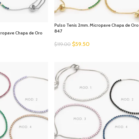
Pulso Tenis 2mm. Micropave Chapa de Oro
847
cropave Chapa de Oro
$
59.50
$
119.00