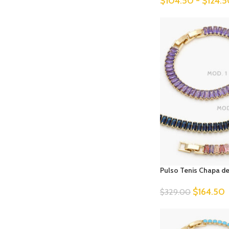
$
104.50
-
$
124.
Pulso Tenis Chapa d
$
164.50
$
329.00