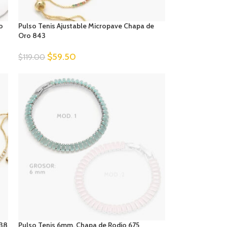
o
Pulso Tenis Ajustable Micropave Chapa de
Oro 843
$
59.50
$
119.00
838
Pulso Tenis 6mm. Chapa de Rodio 675