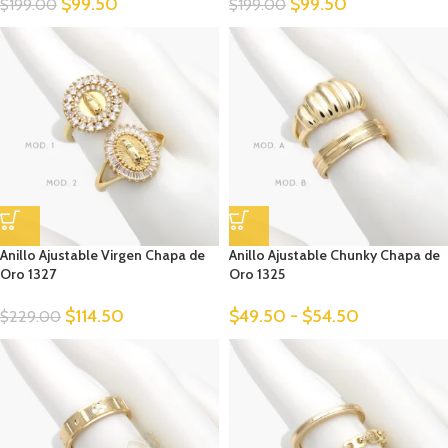
$
99.50
$
99.50
$
199.00
$
199.00
Anillo Ajustable Virgen Chapa de
Anillo Ajustable Chunky Chapa de
Oro 1327
Oro 1325
$
114.50
$
49.50
-
$
54.50
$
229.00