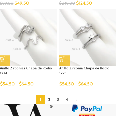
$
49.50
$
124.50
$
99.00
$
249.00
Anillo Zirconias Chapa de Rodio
Anillo Zirconia Chapa de Rodio
1274
1273
$
54.50
-
$
64.50
$
54.50
-
$
64.50
1
2
3
4
→