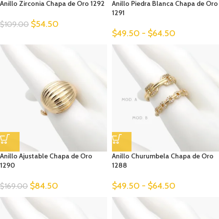
Anillo Zirconia Chapa de Oro 1292
Anillo Piedra Blanca Chapa de Oro
1291
$
54.50
$
109.00
$
49.50
-
$
64.50
Anillo Ajustable Chapa de Oro
Anillo Churumbela Chapa de Oro
1290
1288
$
84.50
$
49.50
-
$
64.50
$
169.00