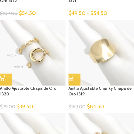
Oro 1322
1321
$
54.50
$
49.50
-
$
54.50
$
109.00
Anillo Ajustable Chapa de Oro
Anillo Ajustable Chunky Chapa de
1320
Oro 1319
$
39.50
$
84.50
$
79.00
$
169.00