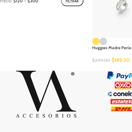
Precio:
$120
—
$300
FILTRAR
Huggies Madre Perla
$
149.50
$
299.00