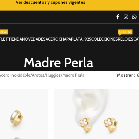
Ver descuentos y cupones vigentes
DTO.
OFERTAS
TLET
TIENDA
NOVEDADES
ACERO
CHAPA
PLATA .925
COLECCIONES
RELOJES
CA
Madre Perla
Acero Inoxidable
Aretes
Huggies
Madre Perla
Mostrar