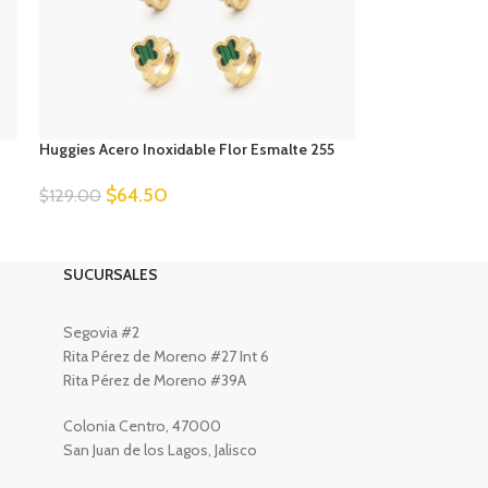
Huggies Acero Inoxidable Flor Esmalte 255
$
64.50
$
129.00
SUCURSALES
Segovia #2
Rita Pérez de Moreno #27 Int 6
Rita Pérez de Moreno #39A
Colonia Centro, 47000
San Juan de los Lagos, Jalisco