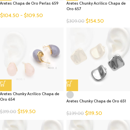
Aretes Chapa de Oro Perlas 659
Aretes Chunky Acrílico Chapa de
Oro 657
$
104.50
-
$
109.50
$
154.50
$
309.00
Aretes Chunky Acrílico Chapa de
Oro 654
Aretes Chunky Chapa de Oro 651
$
159.50
$
319.00
$
119.50
$
239.00