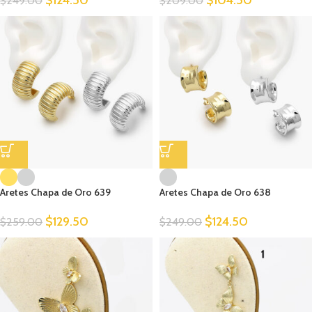
$
124.50
$
104.50
$
249.00
$
209.00
Aretes Chapa de Oro 639
Aretes Chapa de Oro 638
$
129.50
$
124.50
$
259.00
$
249.00