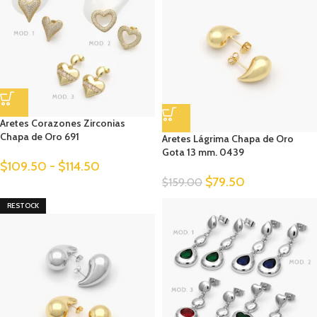
Aretes Corazones Zirconias
Chapa de Oro 691
Aretes Lágrima Chapa de Oro
Gota 13 mm. 0439
$
109.50
-
$
114.50
$
79.50
$
159.00
RESTOCK