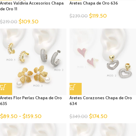
Aretes Valdivia Accesorios Chapa
Aretes Chapa de Oro 636
de Oro 11
$
119.50
$
239.00
$
109.50
$
219.00
Aretes Flor Perlas Chapa de Oro
Aretes Corazones Chapa de Oro
635
634
$
89.50
-
$
159.50
$
174.50
$
349.00