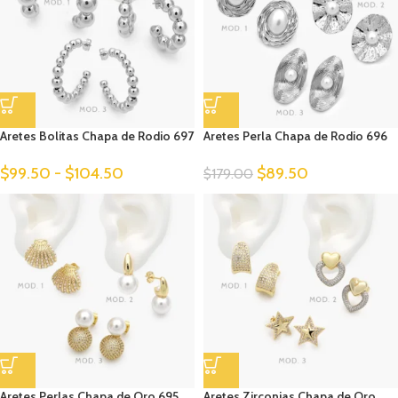
Aretes Bolitas Chapa de Rodio 697
Aretes Perla Chapa de Rodio 696
$
99.50
-
$
104.50
$
89.50
$
179.00
Aretes Perlas Chapa de Oro 695
Aretes Zirconias Chapa de Oro