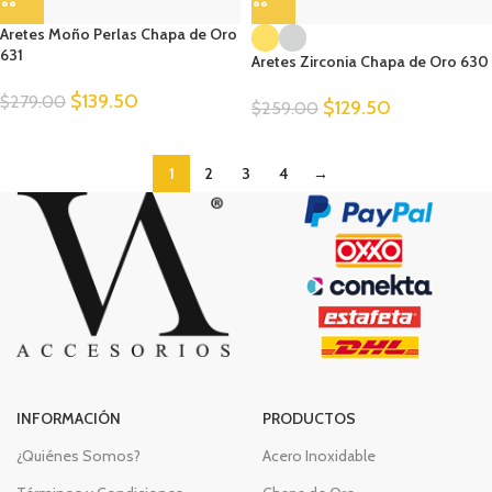
Aretes Moño Perlas Chapa de Oro
631
Aretes Zirconia Chapa de Oro 630
$
139.50
$
279.00
$
129.50
$
259.00
1
2
3
4
→
INFORMACIÓN
PRODUCTOS
¿Quiénes Somos?
Acero Inoxidable