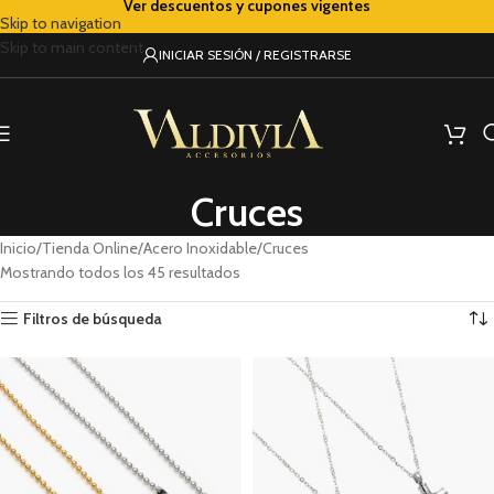
Ver descuentos y cupones vigentes
Skip to navigation
Skip to main content
INICIAR SESIÓN / REGISTRARSE
Cruces
Inicio
Tienda Online
Acero Inoxidable
Cruces
Mostrando todos los 45 resultados
Filtros de búsqueda