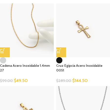
Cadena Acero Inoxidable 1.4mm
Cruz Egipcia Acero Inoxidable
27
0051
$
49.50
$
144.50
$
99.00
$
289.00