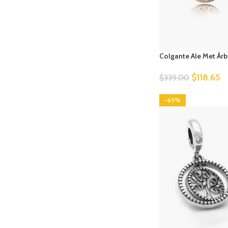
Colgante Ale Met Árb
$
118.65
$
339.00
-65%