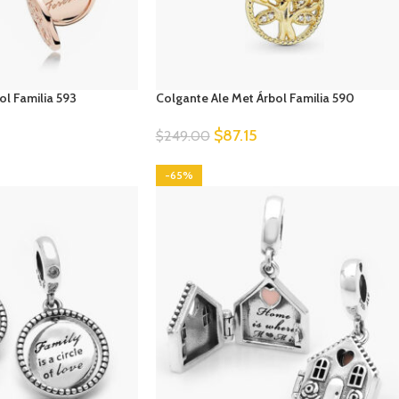
ol Familia 593
Colgante Ale Met Árbol Familia 590
$
87.15
$
249.00
-65%