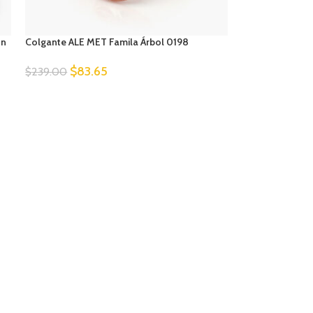
ón
Colgante ALE MET Famila Árbol 0198
$
83.65
$
239.00