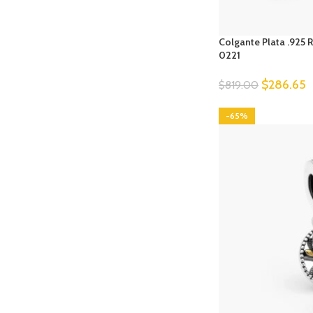
Colgante Plata .925 
0221
$
286.65
$
819.00
-65%