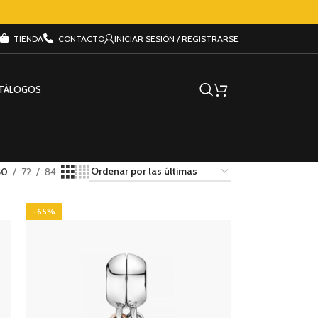
TIENDA
CONTACTO
INICIAR SESIÓN / REGISTRARSE
TÁLOGOS
60
72
84
-65%