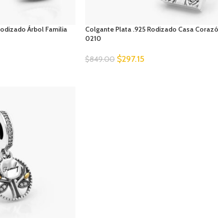
Rodizado Árbol Familia
Colgante Plata .925 Rodizado Casa Coraz
0210
$
297.15
$
849.00