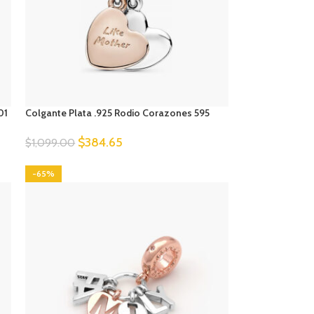
01
Colgante Plata .925 Rodio Corazones 595
$
384.65
$
1,099.00
-65%