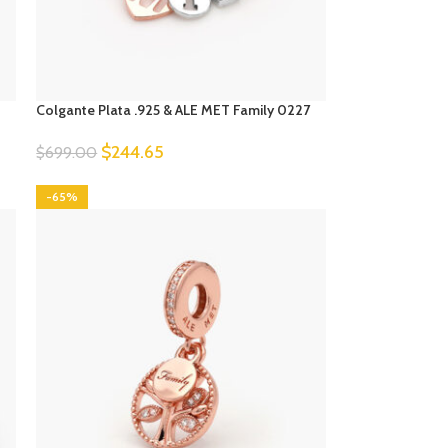
Colgante Plata .925 & ALE MET Family 0227
$
244.65
$
699.00
-65%