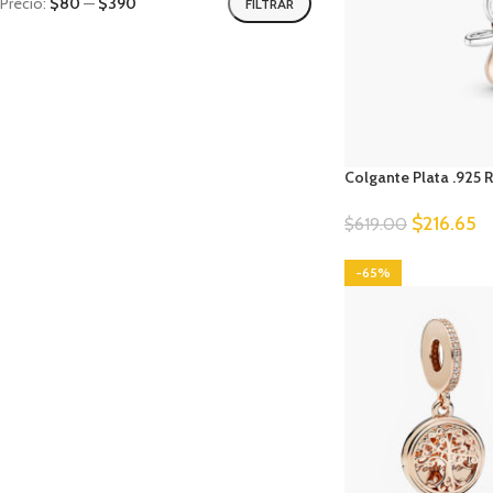
Precio:
$80
—
$390
FILTRAR
Colgante Plata .925
$
216.65
$
619.00
-65%