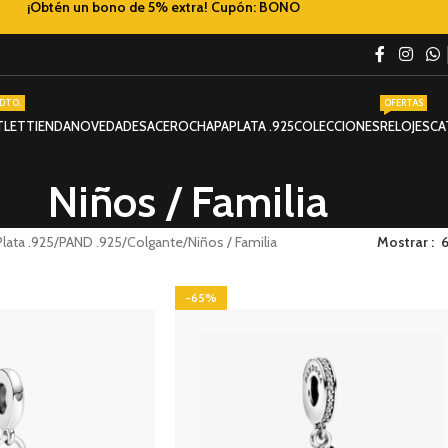
¡Obtén un bono de 5% extra! Cupón: BONO
DTO.
OFERTAS
TLET
TIENDA
NOVEDADES
ACERO
CHAPA
PLATA .925
COLECCIONES
RELOJES
CA
Niños / Familia
Plata .925
PAND .925
Colgante
Niños / Familia
Mostrar
-65%