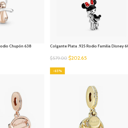
 Rodio Chupón 638
Colgante Plata .925 Rodio Familia Disney 6
$
202.65
$
579.00
-65%