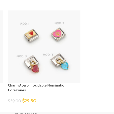
Charm Acero Inoxidable Nomination
Charm Acero Inox
Corazones
16
$
29.50
$
29.50
$
59.00
$
59.00