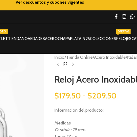
Ver descuentos y cupones vigentes
DTO.
OFERTAS
TLET
TIENDA
NOVEDADES
ACERO
CHAPA
PLATA .925
COLECCIONES
RELOJES
CA
Inicio
Tienda Online
Acero Inoxidable
Itali
Reloj Acero Inoxidabl
$
179.50
-
$
209.50
Información del producto:
Medidas
Caratula:
29 mm.
Largo:
17 cm.