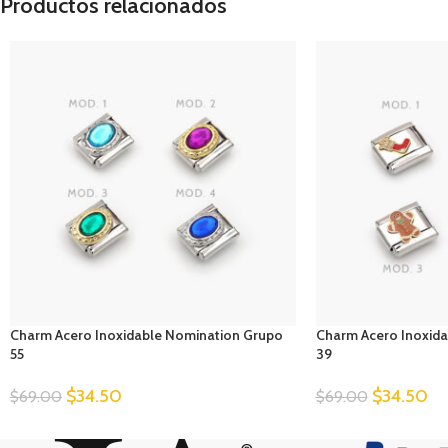
Productos relacionados
Charm Acero Inoxidable Nomination Grupo
Charm Acero Inoxid
55
39
$
34.50
$
34.50
$
69.00
$
69.00