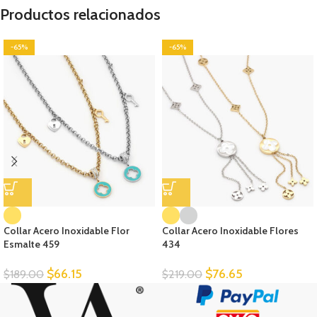
Productos relacionados
-65%
-65%
Collar Acero Inoxidable Flor
Collar Acero Inoxidable Flores
Esmalte 459
434
$
66.15
$
76.65
$
189.00
$
219.00