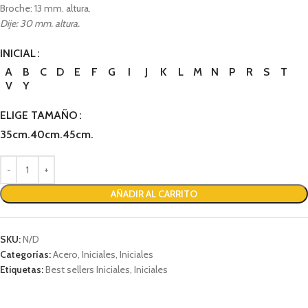
Broche: 13 mm. altura.
Dije: 30 mm. altura.
INICIAL
A
B
C
D
E
F
G
I
J
K
L
M
N
P
R
S
T
V
Y
ELIGE TAMAÑO
35cm.
40cm.
45cm.
AÑADIR AL CARRITO
SKU:
N/D
Categorías:
Acero
,
Iniciales
,
Iniciales
Etiquetas:
Best sellers Iniciales
,
Iniciales