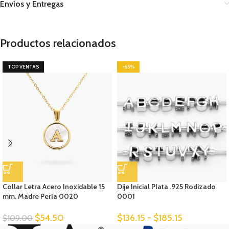
Envíos y Entregas
Productos relacionados
TOP VENTAS
-65%
Collar Letra Acero Inoxidable 15
Dije Inicial Plata .925 Rodizado
mm. Madre Perla 0020
0001
$
54.50
$
136.15
-
$
185.15
$
109.00