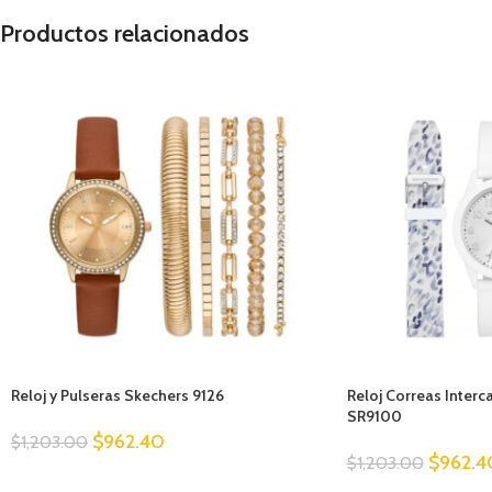
Productos relacionados
Reloj y Pulseras Skechers 9126
Reloj Correas Inter
SR9100
$
962.40
$
1,203.00
$
962.4
$
1,203.00