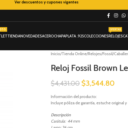
Ver descuentos y cupones vigentes
DTO.
OFERTAS
TLET
TIENDA
NOVEDADES
ACERO
CHAPA
PLATA .925
COLECCIONES
RELOJES
CA
Inicio
Tienda Online
Relojes
Fossil
Caballe
Reloj Fossil Brown L
$
3,544.80
$
4,431.00
Información del producto:
Incluye póliza de garantía, estuche original y
Descripción
Carátula: 44 mm
Largo: 26 cm