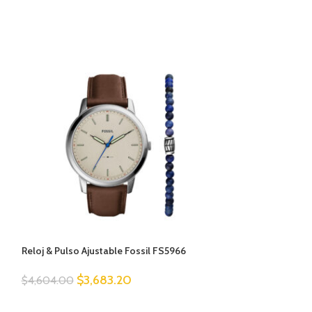
Reloj & Pulso Ajustable Fossil FS5966
Reloj y Pulsera F
$
3,683.20
$
5,
$
4,604.00
$
6,375.00