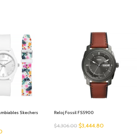
cambiables Skechers
Reloj Fossil FS5900
$
3,444.80
$
4,306.00
0